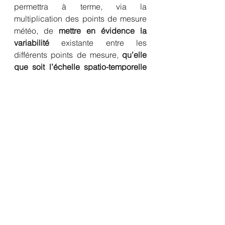
permettra à terme, via la 
multiplication des points de mesure 
météo, de 
mettre en évidence la 
variabilité
 existante entre les 
différents points de mesure, 
qu’elle 
que soit l’échelle spatio-temporelle 
d’intérêt
. En effet l’important en 
agrométéorologie n’est pas tant la 
précision ultra locale, comme 
l’argumente la plupart des 
fournisseurs de stations météo, que 
la connaissance de la variabilité 
qu’il s’agisse d’une parcelle, d’un 
territoire agricole ou bien de la 
végétation en elle-même. La 
variabilité climatique existe à toutes 
les échelles et elle sera encore plus 
importante à l’avenir sous l’effet des 
changements climatiques en cours.   