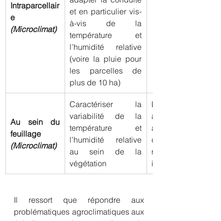
Intraparcellair
et en particulier vis-
e
à-vis de la 
(Microclimat)
température et 
l’humidité relative 
(voire la pluie pour 
les parcelles de 
plus de 10 ha)
Caractériser la 
Les stations mété
variabilité de la 
actuelles ne sont pa
Au sein du 
température et 
adaptées pour ce ty
feuillage
l’humidité relative 
de mesure et ce
(Microclimat)
au sein de la 
représenterait un co
végétation
important  
Il ressort que répondre aux 
problématiques agroclimatiques aux 