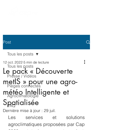
Post
Tous les posts
12 oct. 2022
5 min de lecture
Tous les posts
Le pack « Découverte
Presse / Vidéos
metIS » pour une agro-
Pièges connectés
météo Intelligente et
Agroclimatologie
Spatialisée
FAQ
Dernière mise à jour :
29 juil.
Les services et solutions 
agroclimatiques proposées par Cap 