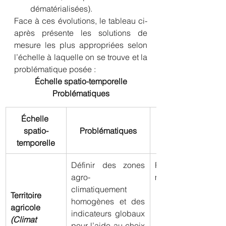
dématérialisées).
Face à ces évolutions, le tableau ci-
après présente les solutions de 
mesure les plus appropriées selon 
l’échelle à laquelle on se trouve et la 
problématique posée :
Échelle spatio-temporelle
Problématiques
Échelle 
spatio-
Problématiques
temporelle
Définir des zones 
Réseau de statio
agro-
météo virtuelles
climatiquement 
Territoire 
homogènes et des 
agricole
indicateurs globaux 
(Climat 
pour l’aide au choix 