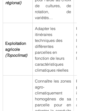
régional)
de cultures, de 
rotation, de 
variétés…
Adapter les 
Une ou plusieu
itinéraires 
stations physiques 
techniques des 
la combinaiso
Exploitation 
différentes 
stations virtuelles 
agricole
parcelles en 
réelles afin de limi
(Topoclimat)
fonction de leurs 
le coût
caractéristiques 
climatiques réelles
Connaître les zones 
Plusieurs statio
agro-
physiques mais co
climatiquement 
important avec l
homogènes de sa 
stations mété
parcelle pour en 
actuelles
adapter la conduite 