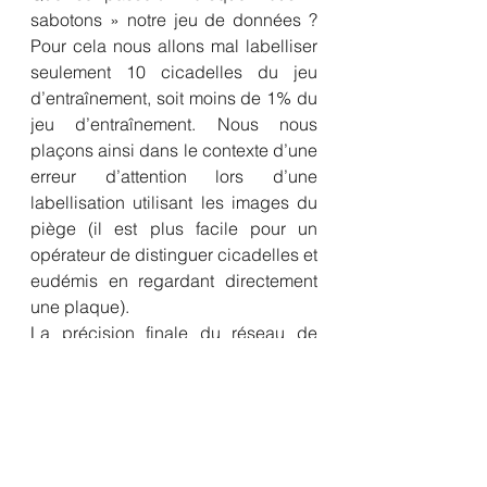
sabotons » notre jeu de données ? 
Pour cela nous allons mal labelliser 
seulement 10 cicadelles du jeu 
d’entraînement, soit moins de 1% du 
jeu d’entraînement. Nous nous 
plaçons ainsi dans le contexte d’une 
erreur d’attention lors d’une 
labellisation utilisant les images du 
piège (il est plus facile pour un 
opérateur de distinguer cicadelles et 
eudémis en regardant directement 
une plaque). 
La précision finale du réseau de 
neurone diminue alors à 93.9% avec 
une fiabilité à distinguer les eudémis 
et les non eudémis qui reste correcte 
mais une incapacité à reconnaitre 
les cicadelles avec une fiabilité 