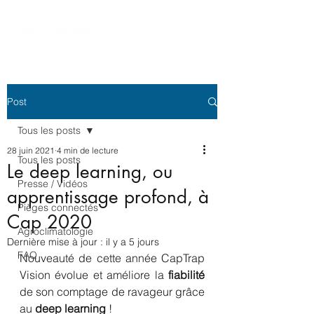
Post
Tous les posts
28 juin 2021
4 min de lecture
Tous les posts
Le deep learning, ou
Presse / Vidéos
apprentissage profond, à
Pièges connectés
Cap 2020
Agroclimatologie
Dernière mise à jour :
il y a 5 jours
FAQ
Nouveauté de cette année CapTrap 
Vision évolue et améliore la 
fiabilité 
de son comptage de ravageur grâce 
au 
deep learning
 !