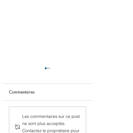
Commentaires
CapTrap Vision Vertical
La modélisation d
Les commentaires sur ce post
: le nouveau piège
cycles ravageurs
ne sont plus acceptés.
connecté pour le suivi
maintenant dispon
Contactez le propriétaire pour