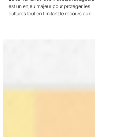
insectes ravageurs ?
La surveillance des insectes ravageurs
est un enjeu majeur pour protéger les
cultures tout en limitant le recours aux
traitements phytosanitaires. Pour
intervenir au bon moment, encore faut-il
disposer d'une information fiable,
représentative et disponible rapidement.
C'est précisément l'objectif du service
CapTrap développé par Cap 2020 :
faciliter le suivi des populations
d'insectes grâce à une gamme de pièges
connectés adaptés aux différents
ravageurs et besoins des filièr